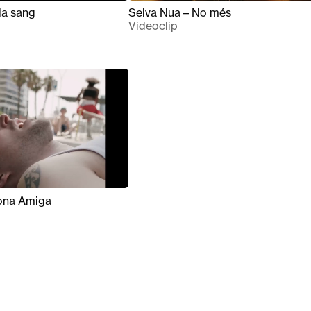
la sang
Selva Nua – No més
Videoclip
ona Amiga