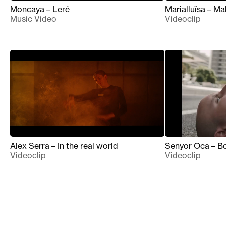
Moncaya – Leré
Marialluïsa – Ma
Music Video
Videoclip
Alex Serra – In the real world
Senyor Oca – B
Videoclip
Videoclip